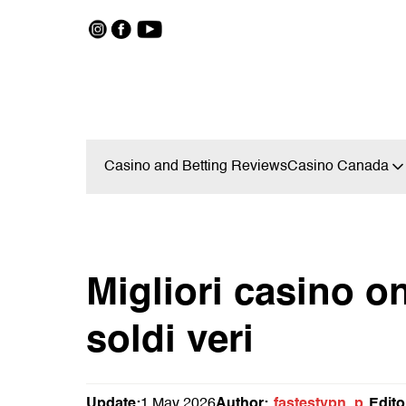
Casino and Betting Reviews
Casino Canada
Migliori casino on
soldi veri
Update:
1 May 2026
Author:
fastestvpn_p
Edito