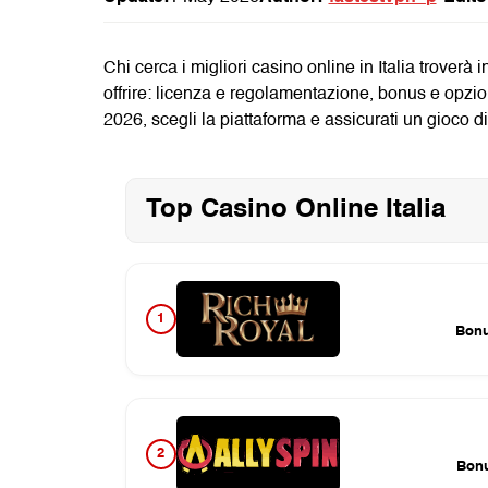
fastestvpn_p
Chi cerca i migliori casino online in Italia trover
offrire: licenza e regolamentazione, bonus e opzio
2026, scegli la piattaforma e assicurati un gioco di
Top Casino Online Italia
1
Bonu
2
Bonu