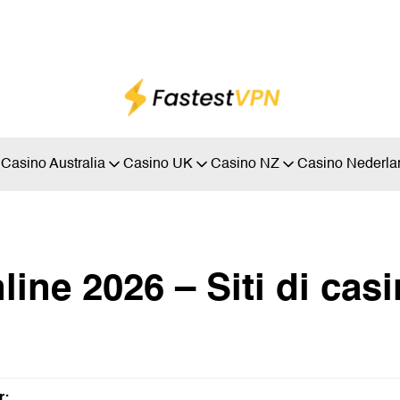
Casino Australia
Casino UK
Casino NZ
Casino Nederla
line 2026 – Siti di casi
r: